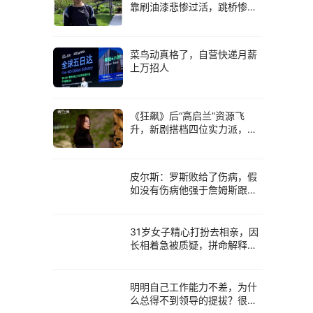
靠刷油漆悲惨过活，跳桥惨烈
自尽始末
菜鸟动真格了，自营快递月薪
上万招人
《狂飙》后“高启兰”资源飞
升，新剧搭档四位实力派，太
期待了
皮尔斯：罗斯败给了伤病，假
如没有伤病他强于詹姆斯跟科
比
31岁女子精心打扮去相亲，因
长相着急被质疑，拼命解释：
我还年轻
明明自己工作能力不差，为什
么总得不到领导的提拔？很可