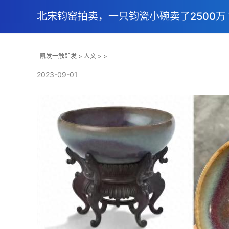
北宋钧窑拍卖，一只钧瓷小碗卖了2500万
凯发一触即发
>
人文
> >
2023-09-01