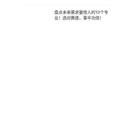
能踩了这几个坑
盘点未来需求量惊人的10个专
业！选对赛道，事半功倍！