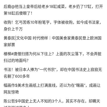
后裔@他当上皇帝后给老乡18缸咸菜，老乡扔了17缸，打开
第18缸后傻眼了！
收购！乞丐苦练10年粉笔字，字体被收购，如今成书法家，
身价上千万
黄泰民|文化中国 时代榜样｜中国美食家黄泰民登上欧洲国
家邮票
楼梯#唐僧扫搭为何从下往上？上面的灰尘落下，不会弄脏
扫过的地面吗？
书法！被日本人捧为“一代书宗”，却在中国书法史上寂寂无
名躺了600多年
幅画作$美术生画纸上打满直线，还以为在“瞎画”，成画让
网友惊艳
陈公哲$中国史上无人不知的3个人，其实不存在，却瞒天