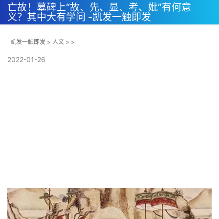
亡故！墓碑上“故、先、显、考、妣”有何意
义？其中大有学问 -凯发一触即发
凯发一触即发
>
人文
> >
2022-01-26