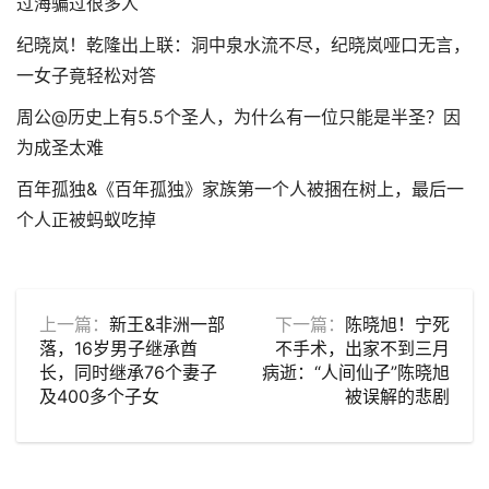
过海骗过很多人
纪晓岚！乾隆出上联：洞中泉水流不尽，纪晓岚哑口无言，
一女子竟轻松对答
周公@历史上有5.5个圣人，为什么有一位只能是半圣？因
为成圣太难
百年孤独&《百年孤独》家族第一个人被捆在树上，最后一
个人正被蚂蚁吃掉
上一篇：
新王&非洲一部
下一篇：
陈晓旭！宁死
落，16岁男子继承酋
不手术，出家不到三月
长，同时继承76个妻子
病逝：“人间仙子”陈晓旭
及400多个子女
被误解的悲剧