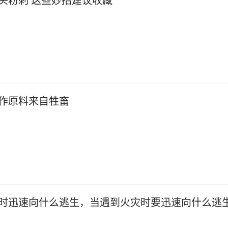
头粉刺 这些妙招建议收藏
作原料来自牲畜
时迅速向什么逃生，当遇到火灾时要迅速向什么逃