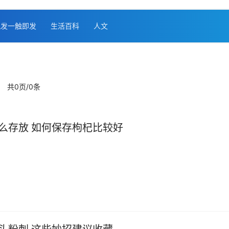
凯发一触即发
生活百科
人文
共0页/0条
么存放 如何保存枸杞比较好