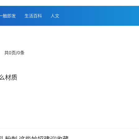
一触即发
生活百科
人文
共0页/0条
么材质