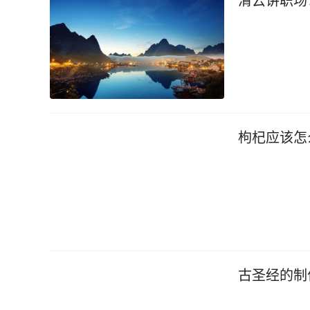
清云讲职场
枸杞应该怎
古圣经的制