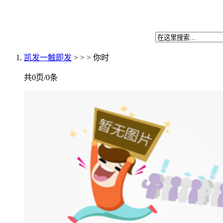
凯发一触即发
> > > 你时
共0页/0条