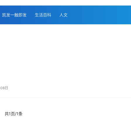
凯发一触即发
生活百科
人文
08日
共1页/1条